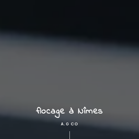
flocage à Nîmes
A.G CO