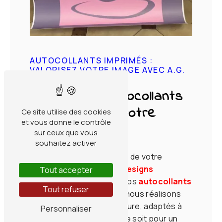
AUTOCOLLANTS IMPRIMÉS :
VALORISEZ VOTRE IMAGE AVEC A.G.
CO
Créez des autocollants
uniques pour votre
Ce site utilise des cookies
et vous donne le contrôle
entreprise
sur ceux que vous
souhaitez activer
Pour
représenter
l'
image
de votre
entreprise
ou pour des
designs
Tout accepter
complexes
, optez pour nos
autocollants
Tout refuser
imprimés
. Chez
A.G. Co
, nous réalisons
des autocollants sur-mesure, adaptés à
Personnaliser
tous vos supports. Que ce soit pour un