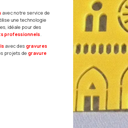
s
avec notre service de
tilise une technologie
es, idéale pour des
ts professionnels
.
is
avec des
gravures
s projets de
gravure