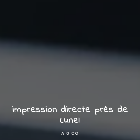
impression directe près de
Lunel
A.G CO