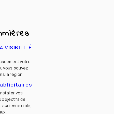
mmières
 VISIBILITÉ
ficacement votre
e, vous pouvez
ns la région.
blicitaires
nstaller vos
s objectifs de
 audience cible,
aux.