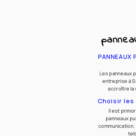
pannea
PANNEAUX P
Les panneaux pu
entreprise à 
accroître la
Choisir le
Il est prim
panneaux publ
communication, 
tel